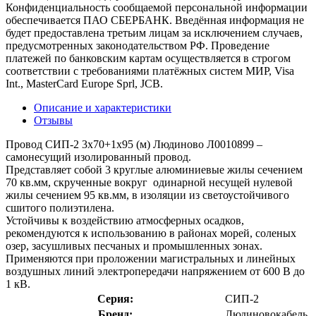
Конфиденциальность сообщаемой персональной информации
обеспечивается ПАО СБЕРБАНК. Введённая информация не
будет предоставлена третьим лицам за исключением случаев,
предусмотренных законодательством РФ. Проведение
платежей по банковским картам осуществляется в строгом
соответствии с требованиями платёжных систем МИР, Visa
Int., MasterCard Europe Sprl, JCB.
Описание и характеристики
Отзывы
Провод СИП-2 3х70+1х95 (м) Людиново Л0010899 –
самонесущий изолированный провод.
Представляет собой 3 круглые алюминиевые жилы сечением
70 кв.мм, скрученные вокруг одинарной несущей нулевой
жилы сечением 95 кв.мм, в изоляции из светоустойчивого
сшитого полиэтилена.
Устойчивы к воздействию атмосферных осадков,
рекомендуются к использованию в районах морей, соленых
озер, засушливых песчаных и промышленных зонах.
Применяются при проложении магистральных и линейных
воздушных линий электропередачи напряжением от 600 В до
1 кВ.
Серия:
СИП-2
Бренд:
Людиновокабель