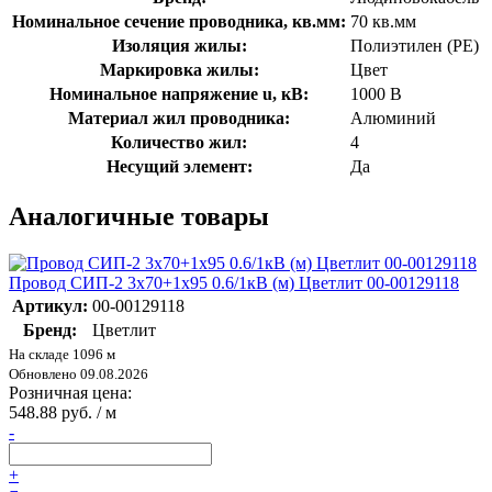
Номинальное сечение проводника, кв.мм:
70 кв.мм
Изоляция жилы:
Полиэтилен (PE)
Маркировка жилы:
Цвет
Номинальное напряжение u, кВ:
1000 В
Материал жил проводника:
Алюминий
Количество жил:
4
Несущий элемент:
Да
Аналогичные товары
Провод СИП-2 3х70+1х95 0.6/1кВ (м) Цветлит 00-00129118
Артикул:
00-00129118
Бренд:
Цветлит
На складе 1096 м
Обновлено 09.08.2026
Розничная цена:
548.88 руб. / м
-
+