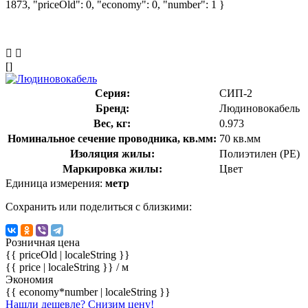
1873, "priceOld": 0, "economy": 0, "number": 1 }
[]
Серия:
СИП-2
Бренд:
Людиновокабель
Вес, кг:
0.973
Номинальное сечение проводника, кв.мм:
70 кв.мм
Изоляция жилы:
Полиэтилен (PE)
Маркировка жилы:
Цвет
Единица измерения:
метр
Сохранить или поделиться с близкими:
Розничная цена
{{ priceOld | localeString }}
{{ price | localeString }}
/ м
Экономия
{{ economy*number | localeString }}
Нашли дешевле? Снизим цену!