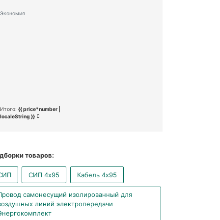
Экономия
Итого:
{{ price*number |
localeString }}
дборки товаров:
СИП
СИП 4x95
Кабель 4x95
Провод самонесущий изолированный для
воздушных линий электропередачи
Энергокомплект