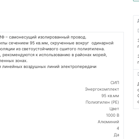
МФ – самонесущий изолированный провод.
илы сечением 95 кв.мм, скрученные вокруг одинарной
оляции из светоустойчивого сшитого полиэтилена.
, рекомендуются к использованию в районах морей,
ленных зонах.
и линейных воздушных линий электропередачи
СИП
Энергокомплект
95 кв.мм
Полиэтилен (PE)
Цвет
1000 В
Алюминий
4
Да