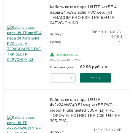
Кабель витая пара U/UTP кат.5E 4
пары 24 AWG solid PVC сер. (м)
TERACOM PRO EKF TRP-5EUTP-
04PVC-GY-IN3
TRP-5EUTP-04PVC-
Артикул:
GY-IN3
Бренд:
EKF
На складе 80 м
Обновлено 10.08.2026
62.98 руб. / м
Розничная цена:
-
+
КУПИТЬ
Кабель витая пара U/UTP
4х2х24AWG(0.51мм) кат.5E PVC
indoor Fluke tested 305м (м) PRO
TOKOV ELECTRIC TKP-C06-U42-5E-
305-PVC
TKP-C06-U42-5E-
Артикул: