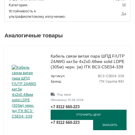
Категория:
5E
Устойчивость к
Да
ультрафиолетовому излучению:
Аналогичные товары
Кабель связи витая пара ШПД F/UTP
24AWG кат.5е 4х2х0.48мм solid LDPE
(305м) черн. (м) ITK BC3-C5E04-339
Артикул:
BC3-C5E04-339
Бренд:
ITK (группа IEK)
Под заказ
Обновлено 10.08.2026
+7 8112 660-223
УТОЧНИТЬ ЦЕНУ
+7 8112 660-223
ЗАКАЗАТЬ