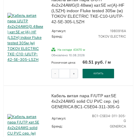
4х2х24AWG(0.48мм) кат.5E нг(А)-HF
(LSZH) indoor Fluke tested 305м (м)
TOKOV ELECTRIC TKE-C10-U/UTP-
42-5E-305-LSZH
Артикул:
1980916А
Бренд:
TOKOV ELECTRIC
На складе 43470 м
Обновлено 10.08.2026
60.51 руб. / м
Розничная цена:
-
+
КУПИТЬ
Кабель витая пара F/UTP кат.5E
4х2х24AWG solid CU PVC сер. (м)
GENERICA BC1-C5E04-311-305-G
BC1-C5E04-311-305-
Артикул:
G
Бренд:
GENERICA