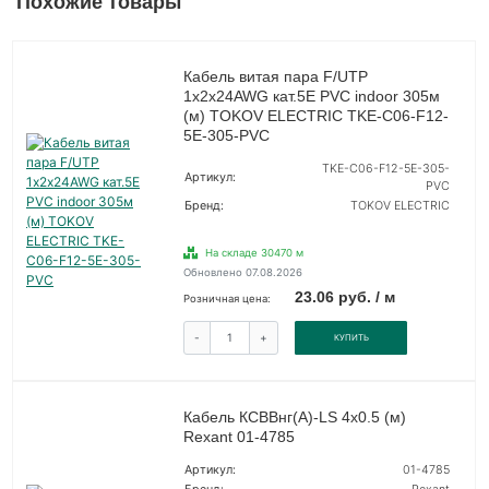
Похожие товары
Кабель витая пара F/UTP
1х2х24AWG кат.5E PVC indoor 305м
(м) TOKOV ELECTRIC TKE-C06-F12-
5E-305-PVC
TKE-C06-F12-5E-305-
Артикул:
PVC
Бренд:
TOKOV ELECTRIC
На складе 30470 м
Обновлено 07.08.2026
23.06 руб. / м
Розничная цена:
-
+
КУПИТЬ
Кабель КСВВнг(А)-LS 4х0.5 (м)
Rexant 01-4785
Артикул:
01-4785