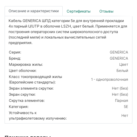
Описание и характеристики
Сертификаты
Отзывы
Кабель GENERICA ШПД категории 5е для внутренней прокладки
4х парный U/UTP в оболочке LSZH, цвет белый. Применяется для
построения операторских систем широкополосного доступа
(последней мили) и локальных вычислительных сетей
предприятия.
Серия:
GENERICA
Бренд:
GENERICA
Маркировка жилы:
Цвет
Цвет оболочки:
Белый
Класс токопроводящей жилы
1 - однопроволочная
(Европейские стандарты):
Экран элемента скрутки:
Нет (без)
Экран скрутки:
Нет (без)
Скрутка элементов:
Парная
Категория:
5E
Устойчивость к
Нет
ультрафиолетовому излучению: