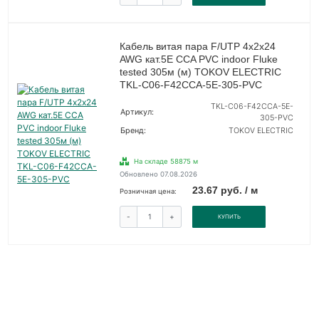
Кабель витая пара F/UTP 4х2х24
AWG кат.5E CCA PVC indoor Fluke
tested 305м (м) TOKOV ELECTRIC
TKL-C06-F42CCA-5E-305-PVC
TKL-C06-F42CCA-5E-
Артикул:
305-PVC
Бренд:
TOKOV ELECTRIC
На складе 58875 м
Обновлено 07.08.2026
23.67 руб. / м
Розничная цена:
-
+
КУПИТЬ