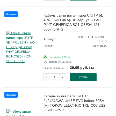
Новинка
Кабель связи витая пара U/UTP 5E
4PR LSZH нг(А)-HF сер.(уп.305м)
РФ/Т GENERICA BC1-C5E04-121-
305-TL-R-G
BC1-C5E04-121-305-
Артикул:
TL-R-G
Бренд:
GENERICA
На складе 2281 м
Обновлено 07.08.2026
39.65 руб. / м
Розничная цена:
-
+
КУПИТЬ
Новинка
Кабель витая пара U/UTP
2х2х24AWG кат.5E PVC indoor 305м
(м) TOKOV ELECTRIC TKE-C06-U22-
5E-305-PVC