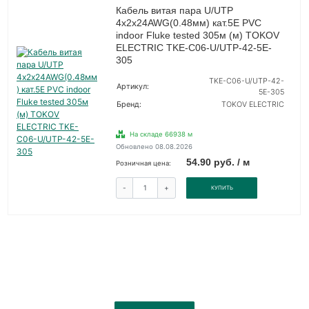
Кабель витая пара U/UTP
4х2х24AWG(0.48мм) кат.5E PVC
indoor Fluke tested 305м (м) TOKOV
ELECTRIC TKE-C06-U/UTP-42-5E-
305
TKE-C06-U/UTP-42-
Артикул:
5E-305
Бренд:
TOKOV ELECTRIC
На складе 66938 м
Обновлено 08.08.2026
54.90 руб. / м
Розничная цена:
-
+
КУПИТЬ