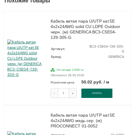
Похожие товары
Кабель витая пара U/UTP кат.5E
4х2х24AWG solid CU LDPE Outdoor
черн. (м) GENERICA BC3-C5E04-
139-305-G
BC3-C5E04-139-305-
Артикул:
G
Бренд:
GENERICA
На складе 23581 м
Обновлено 08.08.2026
50.02 руб. / м
Розничная цена:
-
+
КУПИТЬ
Кабель витая пара U/UTP кат.5E
4х2х24AWG медь сер. (м)
PROCONNECT 01-0052