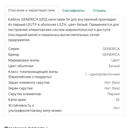
Описание и характеристики
Сертификаты
Отзывы
Кабель GENERICA ШПД категории 5е для внутренней прокладки
4х парный U/UTP в оболочке LSZH, цвет белый. Применяется для
построения операторских систем широкополосного доступа
(последней мили) и локальных вычислительных сетей
предприятия.
Серия:
GENERICA
Бренд:
GENERICA
Маркировка жилы:
Цвет
Цвет оболочки:
Белый
Класс токопроводящей жилы
1 - однопроволочная
(Европейские стандарты):
Экран элемента скрутки:
Нет (без)
Экран скрутки:
Нет (без)
Скрутка элементов:
Парная
Категория:
5E
Устойчивость к
Нет
ультрафиолетовому излучению: