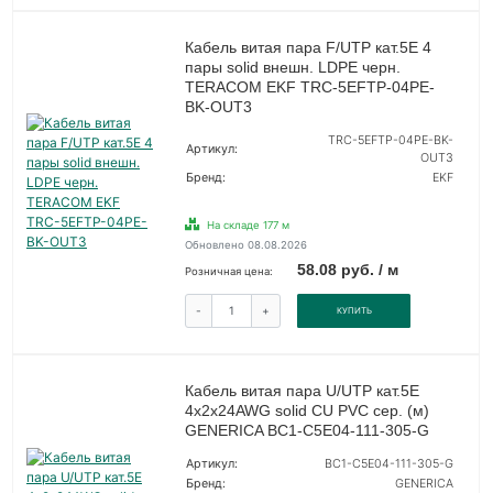
Кабель витая пара F/UTP кат.5E 4
пары solid внешн. LDPE черн.
TERACOM EKF TRC-5EFTP-04PE-
BK-OUT3
TRC-5EFTP-04PE-BK-
Артикул:
OUT3
Бренд:
EKF
На складе 177 м
Обновлено 08.08.2026
58.08 руб. / м
Розничная цена:
-
+
КУПИТЬ
Кабель витая пара U/UTP кат.5E
4х2х24AWG solid CU PVC сер. (м)
GENERICA BC1-C5E04-111-305-G
Артикул:
BC1-C5E04-111-305-G
Бренд:
GENERICA