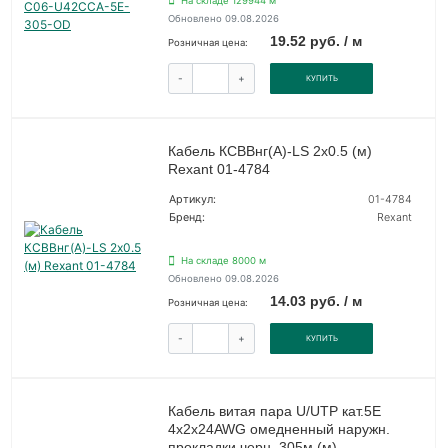
На складе 129944 м
Обновлено 09.08.2026
19.52 руб. / м
Розничная цена:
-
+
КУПИТЬ
Кабель КСВВнг(А)-LS 2х0.5 (м)
Rexant 01-4784
Артикул:
01-4784
Бренд:
Rexant
На складе 8000 м
Обновлено 09.08.2026
14.03 руб. / м
Розничная цена:
-
+
КУПИТЬ
Кабель витая пара U/UTP кат.5E
4х2х24AWG омедненный наружн.
прокладки черн. 305м (м)