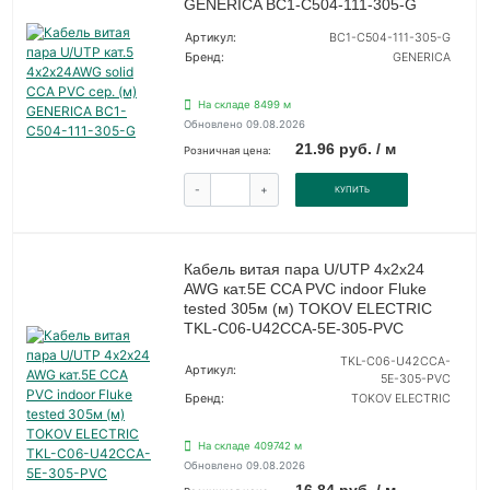
GENERICA BC1-C504-111-305-G
Артикул:
BC1-C504-111-305-G
Бренд:
GENERICA
На складе 8499 м
Обновлено 09.08.2026
21.96 руб. / м
Розничная цена:
-
+
КУПИТЬ
Кабель витая пара U/UTP 4х2х24
AWG кат.5E CCA PVC indoor Fluke
tested 305м (м) TOKOV ELECTRIC
TKL-C06-U42CCA-5E-305-PVC
TKL-C06-U42CCA-
Артикул:
5E-305-PVC
Бренд:
TOKOV ELECTRIC
На складе 409742 м
Обновлено 09.08.2026