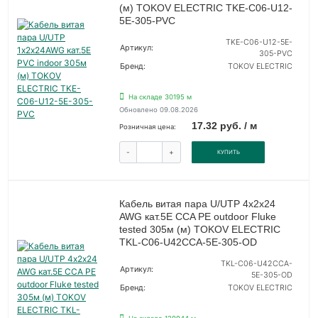
(м) TOKOV ELECTRIC TKE-C06-U12-
5E-305-PVC
TKE-C06-U12-5E-
Артикул:
305-PVC
Бренд:
TOKOV ELECTRIC
На складе 30195 м
Обновлено 09.08.2026
17.32 руб. / м
Розничная цена:
-
+
КУПИТЬ
Кабель витая пара U/UTP 4х2х24
AWG кат.5E CCA PE outdoor Fluke
tested 305м (м) TOKOV ELECTRIC
TKL-C06-U42CCA-5E-305-OD
TKL-C06-U42CCA-
Артикул:
5E-305-OD
Бренд:
TOKOV ELECTRIC