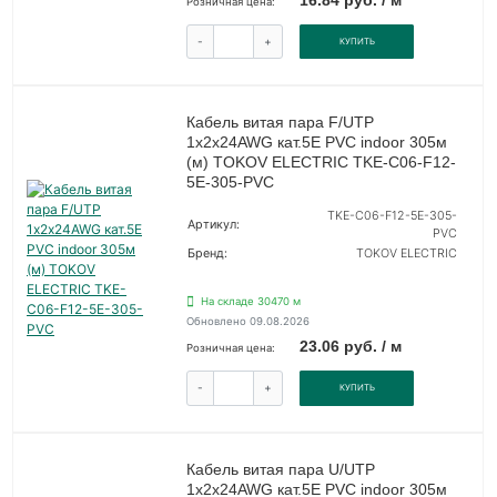
16.84 руб. / м
Розничная цена:
-
+
КУПИТЬ
Кабель витая пара F/UTP
1х2х24AWG кат.5E PVC indoor 305м
(м) TOKOV ELECTRIC TKE-C06-F12-
5E-305-PVC
TKE-C06-F12-5E-305-
Артикул:
PVC
Бренд:
TOKOV ELECTRIC
На складе 30470 м
Обновлено 09.08.2026
23.06 руб. / м
Розничная цена:
-
+
КУПИТЬ
Кабель витая пара U/UTP
1х2х24AWG кат.5E PVC indoor 305м