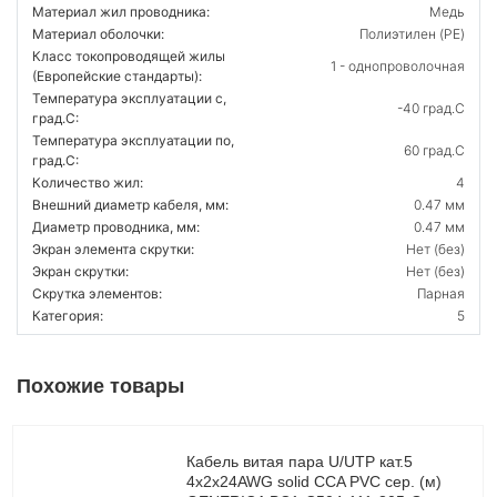
Материал жил проводника:
Медь
Материал оболочки:
Полиэтилен (PE)
Класс токопроводящей жилы
1 - однопроволочная
(Европейские стандарты):
Температура эксплуатации с,
-40 град.C
град.C:
Температура эксплуатации по,
60 град.C
град.C:
Количество жил:
4
Внешний диаметр кабеля, мм:
0.47 мм
Диаметр проводника, мм:
0.47 мм
Экран элемента скрутки:
Нет (без)
Экран скрутки:
Нет (без)
Скрутка элементов:
Парная
Категория:
5
Похожие товары
Кабель витая пара U/UTP кат.5
4х2х24AWG solid CCA PVC сер. (м)