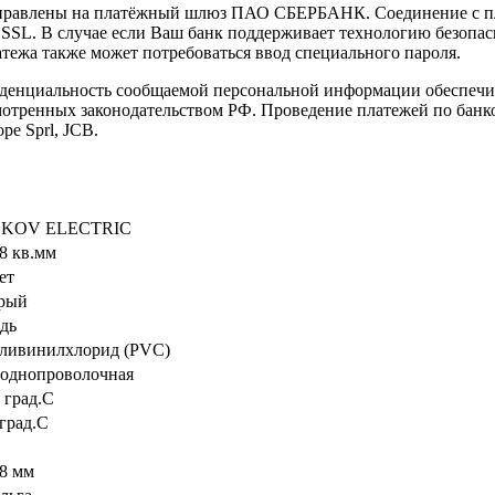
направлены на платёжный шлюз ПАО СБЕРБАНК. Соединение с п
L. В случае если Ваш банк поддерживает технологию безопасно
латежа также может потребоваться ввод специального пароля.
иденциальность сообщаемой персональной информации обеспеч
мотренных законодательством РФ. Проведение платежей по банко
pe Sprl, JCB.
KOV ELECTRIC
18 кв.мм
ет
рый
дь
ливинилхлорид (PVC)
- однопроволочная
 град.C
 град.C
48 мм