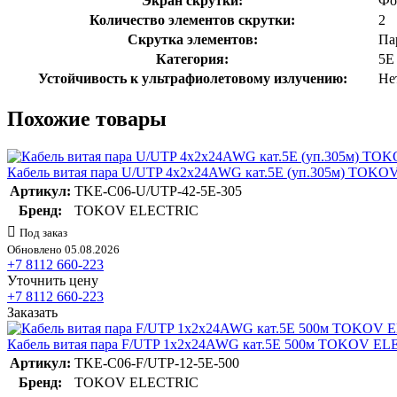
Экран скрутки:
Фо
Количество элементов скрутки:
2
Скрутка элементов:
Па
Категория:
5E
Устойчивость к ультрафиолетовому излучению:
Не
Похожие товары
Кабель витая пара U/UTP 4х2х24AWG кат.5E (уп.305м) TOK
Артикул:
TKE-C06-U/UTP-42-5E-305
Бренд:
TOKOV ELECTRIC
Под заказ
Обновлено 05.08.2026
+7 8112 660-223
Уточнить цену
+7 8112 660-223
Заказать
Кабель витая пара F/UTP 1х2х24AWG кат.5E 500м TOKOV EL
Артикул:
TKE-C06-F/UTP-12-5E-500
Бренд:
TOKOV ELECTRIC