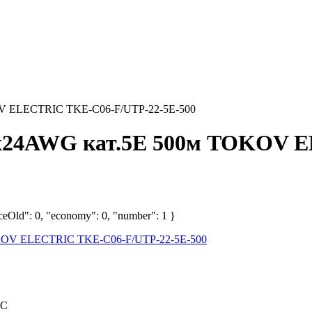
OV ELECTRIC TKE-C06-F/UTP-22-5E-500
х2х24AWG кат.5E 500м TOKOV 
iceOld": 0, "economy": 0, "number": 1 }
IC