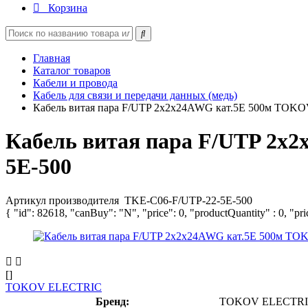
Корзина
Главная
Каталог товаров
Кабели и провода
Кабель для связи и передачи данных (медь)
Кабель витая пара F/UTP 2х2х24AWG кат.5E 500м TOK
Кабель витая пара F/UTP 2
5E-500
Артикул производителя
TKE-C06-F/UTP-22-5E-500
{ "id": 82618, "canBuy": "N", "price": 0, "productQuantity" : 0, "pr
[]
TOKOV ELECTRIC
Бренд:
TOKOV ELECTR