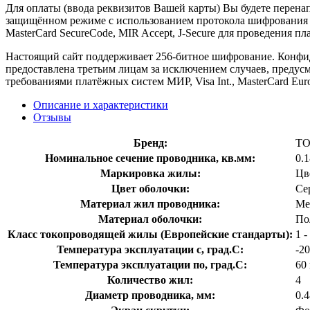
Для оплаты (ввода реквизитов Вашей карты) Вы будете пере
защищённом режиме с использованием протокола шифрования SS
MasterCard SecureCode, MIR Accept, J-Secure для проведения п
Настоящий сайт поддерживает 256-битное шифрование. Конф
предоставлена третьим лицам за исключением случаев, предус
требованиями платёжных систем МИР, Visa Int., MasterCard Euro
Описание и характеристики
Отзывы
Бренд:
TO
Номинальное сечение проводника, кв.мм:
0.
Маркировка жилы:
Цв
Цвет оболочки:
Се
Материал жил проводника:
Ме
Материал оболочки:
По
Класс токопроводящей жилы (Европейские стандарты):
1 
Температура эксплуатации с, град.C:
-20
Температура эксплуатации по, град.C:
60
Количество жил:
4
Диаметр проводника, мм:
0.