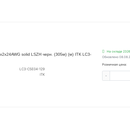
На складе 232
х2х24AWG solid LSZH черн. (305м) (м) ITK LC3-
Обновлено 08.08.
Розничная цена:
LC3-C5E04-129
ITK
-