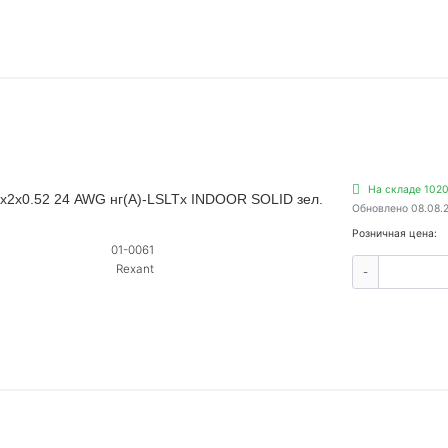
На складе 102
4х2х0.52 24 AWG нг(А)-LSLTx INDOOR SOLID зел.
Обновлено 08.08.
Розничная цена:
01-0061
Rexant
-