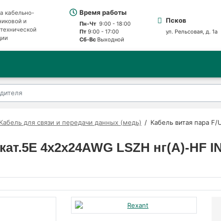
Время работы
а кабельно-
Псков
никовой и
Пн-Чт
9:00 - 18:00
отехнической
Пт
9:00 - 17:00
ул. Рельсовая, д. 1а
ции
Сб-Вс
Выходной
Кабель для связи и передачи данных (медь)
Кабель витая пара F
 кат.5E 4х2х24AWG LSZH нг(А)-HF I