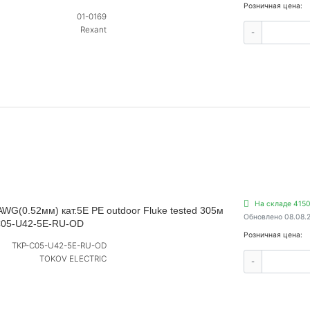
Розничная цена:
01-0169
Rexant
-
На складе 415
WG(0.52мм) кат.5E PE outdoor Fluke tested 305м
Обновлено 08.08.
C05-U42-5E-RU-OD
Розничная цена:
TKP-C05-U42-5E-RU-OD
TOKOV ELECTRIC
-