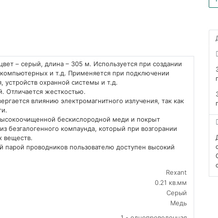
цвет – серый, длина – 305 м. Используется при создании
 компьютерных и т.д. Применяется при подключении
 устройств охранной системы и т.д.
. Отличается жесткостью.
вергается влиянию электромагнитного излучения, так как
ги.
 высокоочищенной бескислородной меди и покрыт
из безгалогенного компаунда, который при возгорании
х веществ.
й парой проводников пользователю доступен высокий
Rexant
0.21 кв.мм
Серый
Медь
1 - однопроволочная