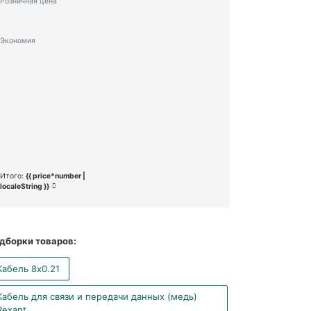
Розничная цена
Экономия
Итого:
{{ price*number |
localeString }}
дборки товаров:
Кабель 8x0.21
Кабель для связи и передачи данных (медь)
Rexant