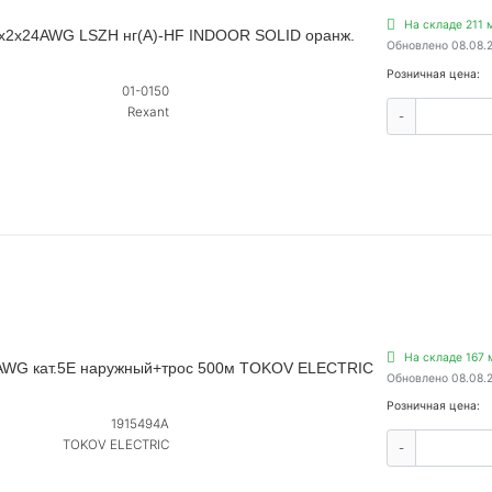
На складе 211 
 4х2х24AWG LSZH нг(А)-HF INDOOR SOLID оранж.
Обновлено 08.08.
Розничная цена:
01-0150
Rexant
-
На складе 167 
4AWG кат.5E наружный+трос 500м TOKOV ELECTRIC
Обновлено 08.08.
Розничная цена:
1915494А
TOKOV ELECTRIC
-