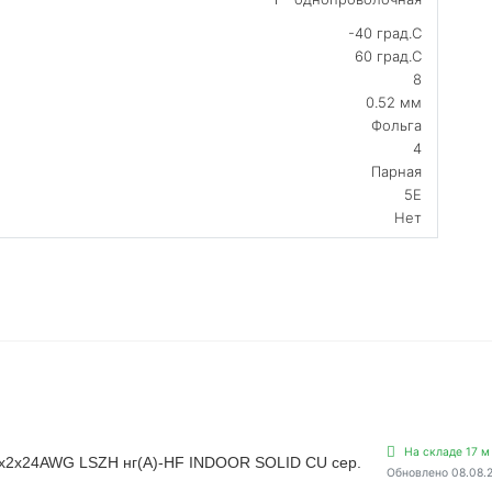
-40 град.C
60 град.C
8
0.52 мм
Фольга
4
Парная
5E
Нет
На складе 17 м
 4х2х24AWG LSZH нг(А)-HF INDOOR SOLID CU сер.
Обновлено 08.08.