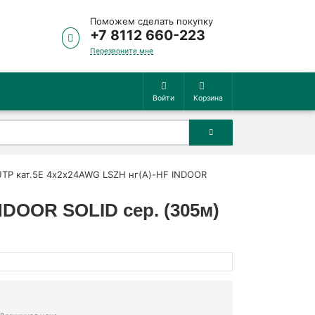
Поможем сделать покупку
+7 8112 660-223
Перезвоните мне
Войти
Корзина
/UTP кат.5E 4х2х24AWG LSZH нг(А)-HF INDOOR
NDOOR SOLID сер. (305м)