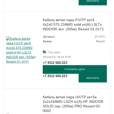
ЗАКАЗАТЬ
Кабель витая пара F/UTP кат.6
4х2х0.575 23AWG solid нг(А)-LSLTx
INDOOR зел. (305м) Rexant 01-0171
Артикул:
01-0171
Бренд:
Rexant
Под заказ
Обновлено 06.08.2026
+7 8112 660-223
УТОЧНИТЬ ЦЕНУ
+7 8112 660-223
ЗАКАЗАТЬ
Кабель витая пара U/UTP кат.5e
2х2х24AWG LSZH нг(А)-HF INDOOR
SOLID сер. (305м) PRO Rexant 02-
0002