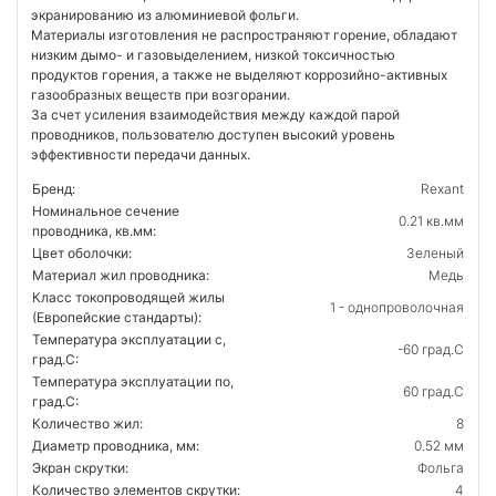
экранированию из алюминиевой фольги.
Материалы изготовления не распространяют горение, обладают
низким дымо- и газовыделением, низкой токсичностью
продуктов горения, а также не выделяют коррозийно-активных
газообразных веществ при возгорании.
За счет усиления взаимодействия между каждой парой
проводников, пользователю доступен высокий уровень
эффективности передачи данных.
Бренд:
Rexant
Номинальное сечение
0.21 кв.мм
проводника, кв.мм:
Цвет оболочки:
Зеленый
Материал жил проводника:
Медь
Класс токопроводящей жилы
1 - однопроволочная
(Европейские стандарты):
Температура эксплуатации с,
-60 град.C
град.C:
Температура эксплуатации по,
60 град.C
град.C:
Количество жил:
8
Диаметр проводника, мм:
0.52 мм
Экран скрутки:
Фольга
Количество элементов скрутки:
4