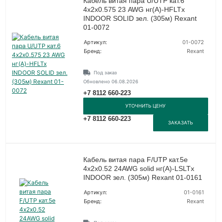
Кабель витая пара U/UTP кат.6
4х2х0.575 23 AWG нг(А)-HFLTx
INDOOR SOLID зел. (305м) Rexant
01-0072
Артикул:
01-0072
Бренд:
Rexant
Под заказ
Обновлено 06.08.2026
+7 8112 660-223
УТОЧНИТЬ ЦЕНУ
+7 8112 660-223
ЗАКАЗАТЬ
Кабель витая пара F/UTP кат.5e
4х2х0.52 24AWG solid нг(А)-LSLTx
INDOOR зел. (305м) Rexant 01-0161
Артикул:
01-0161
Бренд:
Rexant