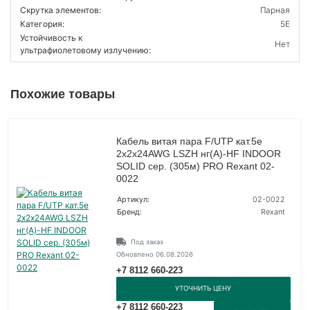
Скрутка элементов:
Парная
Категория:
5E
Устойчивость к
Нет
ультрафиолетовому излучению:
Похожие товары
Кабель витая пара F/UTP кат.5e
2х2х24AWG LSZH нг(А)-HF INDOOR
SOLID сер. (305м) PRO Rexant 02-
0022
Артикул:
02-0022
Бренд:
Rexant
Под заказ
Обновлено 06.08.2026
+7 8112 660-223
УТОЧНИТЬ ЦЕНУ
+7 8112 660-223