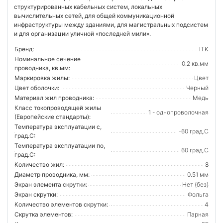
структурированных кабельных систем, локальных
вычислительных сетей, для общей коммуникационной
инфраструктуры между зданиями, для магистральных подсистем
и для организации уличной «последней мили».
Бренд:
ITK
Номинальное сечение
0.2 кв.мм
проводника, кв.мм:
Маркировка жилы:
Цвет
Цвет оболочки:
Черный
Материал жил проводника:
Медь
Класс токопроводящей жилы
1 - однопроволочная
(Европейские стандарты):
Температура эксплуатации с,
-60 град.C
град.C:
Температура эксплуатации по,
60 град.C
град.C:
Количество жил:
8
Диаметр проводника, мм:
0.51 мм
Экран элемента скрутки:
Нет (без)
Экран скрутки:
Фольга
Количество элементов скрутки:
4
Скрутка элементов:
Парная