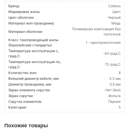
Бренд:
Cabeus
Маркировка жилы:
Цвет
Цвет оболочки:
Черный
Материал жил проводника:
Медь
Полимерная композиция без
Материал оболочки:
галогенов
Класс токопроводящей жилы
1 - однопроволочная
(Европейские стандарты):
Температура эксплуатации с,
-40 град.C
град.C:
Температура эксплуатации по,
75 град.C
град.C:
Количество жил:
8
Внешний диаметр кабеля, мм:
5.3 мм
Диаметр проводника, мм:
0.5 мм
Экран элемента скрутки:
Нет (без)
Экран скрутки:
Фольга
Скрутка элементов:
Парная
Категория:
5
Похожие товары