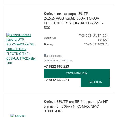
Кабель витая пара U/UTP
2х2х24AWG кат.5E 500м TOKOV
ELECTRIC TKE-C06-U/UTP-22-5E-
500
TKE-C06-U/UTP-22-
Артикул:
5E-500
Бренд:
TOKOV ELECTRIC
Под заказ
Обновлено 07.08.2026
+7 8112 660-223
УТОЧНИТЬ ЦЕНУ
+7 8112 660-223
ЗАКАЗАТЬ
Кабель U/UTP кат.5Е 4 пары нг(А)-HF
внутр. (уп.305м) NIKOMAX NMC
9100C-OR