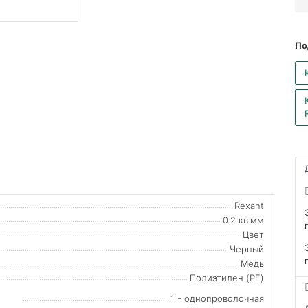
По
Rexant
0.2 кв.мм
Цвет
Черный
Медь
Полиэтилен (PE)
1 - однопроволочная