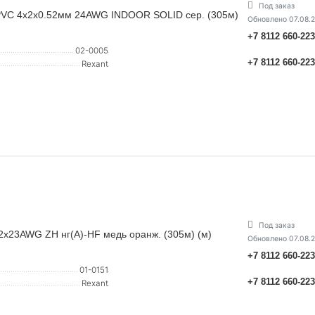
Под заказ
 PVC 4х2х0.52мм 24AWG INDOOR SOLID сер. (305м)
Обновлено 07.08.
+7 8112 660-22
02-0005
+7 8112 660-22
Rexant
Под заказ
х2х23AWG ZH нг(А)-HF медь оранж. (305м) (м)
Обновлено 07.08.
+7 8112 660-22
01-0151
+7 8112 660-22
Rexant