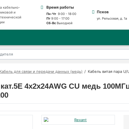
Время работы
а кабельно-
Псков
никовой и
Пн-Чт
9:00 - 18:00
отехнической
Пт
9:00 - 17:00
ул. Рельсовая, д. 1а
ции
Сб-Вс
Выходной
Кабель для связи и передачи данных (медь)
Кабель витая пара U
P кат.5E 4х2х24AWG CU медь 100М
100