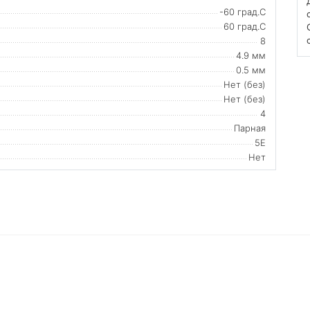
-60 град.C
60 град.C
8
4.9 мм
0.5 мм
Нет (без)
Нет (без)
4
Парная
5E
Нет