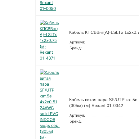
Кабель КПСВВнг(А)-LSLTx 1х2х0.7
Артикул:
Бренд:
Кабель витая пара SF/UTP кат.5e
(305м) (м) Rexant 01-0342
Артикул:
Бренд: