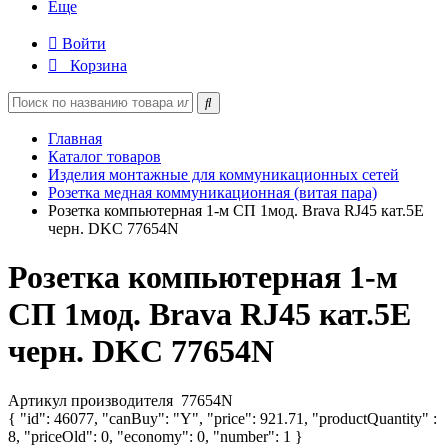
Еще
Войти
Корзина
Главная
Каталог товаров
Изделия монтажные для коммуникационных сетей
Розетка медная коммуникационная (витая пара)
Розетка компьютерная 1-м СП 1мод. Brava RJ45 кат.5E
черн. DKC 77654N
Розетка компьютерная 1-м
СП 1мод. Brava RJ45 кат.5E
черн. DKC 77654N
Артикул производителя
77654N
{ "id": 46077, "canBuy": "Y", "price": 921.71, "productQuantity" :
8, "priceOld": 0, "economy": 0, "number": 1 }