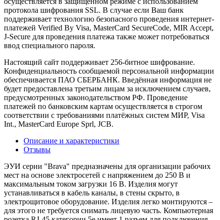
осуществляется в защищённом режиме с использованием
протокола шифрования SSL. В случае если Ваш банк
поддерживает технологию безопасного проведения интернет-
платежей Verified By Visa, MasterCard SecureCode, MIR Accept,
J-Secure для проведения платежа также может потребоваться
ввод специального пароля.
Настоящий сайт поддерживает 256-битное шифрование.
Конфиденциальность сообщаемой персональной информации
обеспечивается ПАО СБЕРБАНК. Введённая информация не
будет предоставлена третьим лицам за исключением случаев,
предусмотренных законодательством РФ. Проведение
платежей по банковским картам осуществляется в строгом
соответствии с требованиями платёжных систем МИР, Visa
Int., MasterCard Europe Sprl, JCB.
Описание и характеристики
Отзывы
ЭУИ серии "Brava" предназначены для организации рабочих
мест на основе электросетей с напряжением до 250 В и
максимальным током загрузки 16 В. Изделия могут
устанавливаться в кабель каналы, в стены скрыто, в
электрощитовое оборудование. Изделия легко монтируются –
для этого не требуется снимать лицевую часть. Компьютерная
розетка RJ-45 категории 5е имеет 1 разъем для подключения