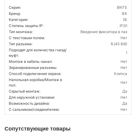
Серия:
BRITE
Бренд:
IEK
Категория:
5E
Степень защиты IP:
IP20
Тип монтажа:
Введение фиксатора в паз
С текстовым полем:
Нет
Тип разъема:
RJ45 8(8)
Подходит для количества гнезд/
1
муфт:
Монтаж в кабель-канал:
Нет
Экранированные разъемы:
Нет
Способ подключения экрана:
Клипса
Напольная коробка/Монтаж в
Нет
пол:
Скрытый монтаж:
Да
Для наружной установки:
Нет
Возможность дизайна:
Да
С сальником/соединителем:
Нет
Сопутствующие товары