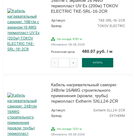
16Вт/м с экраном 16 AWG
термопласт UV Ex (200м) TOKOV
ELECTRIC TKE-SRL-16-2CR
Артикул:
TKE-SRL-16-2CR
Бренд:
TOKOV ELECTRIC
На складе 9761 м
Обновлено 06.08.2026
480.07 руб. / м
Розничная цена:
-
+
КУПИТЬ
Кабель нагревательный саморег.
24Вт/м 16AWG строительного
применения (кровли; трубы)
термопласт Extherm SXLL24-2CR
Артикул:
Extherm SLL24-2CR
Бренд:
EXTHERM
На складе 1251 м
Обновлено 06.08.2026