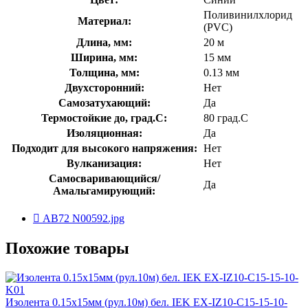
Поливинилхлорид
Материал:
(PVC)
Длина, мм:
20 м
Ширина, мм:
15 мм
Толщина, мм:
0.13 мм
Двухсторонний:
Нет
Самозатухающий:
Да
Термостойкие до, град.C:
80 град.C
Изоляционная:
Да
Подходит для высокого напряжения:
Нет
Вулканизация:
Нет
Самосваривающийся/
Да
Амальгамирующий:
AB72 N00592.jpg
Похожие товары
Изолента 0.15х15мм (рул.10м) бел. IEK EX-IZ10-C15-15-10-