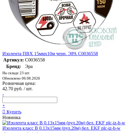
Изолента ПВХ 15ммх10м черн. ЭРА C0036558
Артикул:
C0036558
Бренд:
Эра
На складе 23 шт.
Обновлено 06.08.2026
Розничная цена:
42.70 руб. / шт.
-
+
Купить
Новинка
Изолента класс В 0.13х15мм (рул.20м) бел. EKF plc-iz-b-w