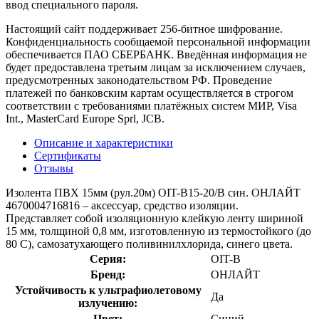
ввод специального пароля.
Настоящий сайт поддерживает 256-битное шифрование.
Конфиденциальность сообщаемой персональной информации
обеспечивается ПАО СБЕРБАНК. Введённая информация не
будет предоставлена третьим лицам за исключением случаев,
предусмотренных законодательством РФ. Проведение
платежей по банковским картам осуществляется в строгом
соответствии с требованиями платёжных систем МИР, Visa
Int., MasterCard Europe Sprl, JCB.
Описание и характеристики
Сертификаты
Отзывы
Изолента ПВХ 15мм (рул.20м) OIT-B15-20/B син. ОНЛАЙТ
4670004716816 – аксессуар, средство изоляции.
Представляет собой изоляционную клейкую ленту шириной
15 мм, толщиной 0,8 мм, изготовленную из термостойкого (до
80 С), самозатухающего поливинилхлорида, синего цвета.
Серия:
OIT-B
Бренд:
ОНЛАЙТ
Устойчивость к ультрафиолетовому
Да
излучению:
Цвет:
Синий