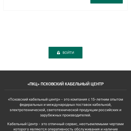
ВОЙТИ
«ПКЦ» ПСКОВСКИЙ КАБЕЛЬНЫЙ ЦЕНТР
«Псковский кабельный центр» - это компания с 15-летним опытом
федеральных и международных поставок кабельной,
электротехнической, светотехнической продукции российских и
зарубежных производителей.
Кабельный Центр - это отличный сервис, неотъемлемыми чертами
которого являются оперативность обслуживания и наличие