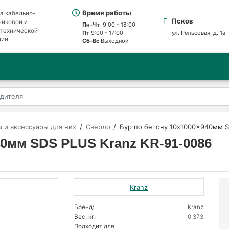
Время работы
а кабельно-
Псков
никовой и
Пн-Чт
9:00 - 18:00
отехнической
Пт
9:00 - 17:00
ул. Рельсовая, д. 1а
ции
Сб-Вс
Выходной
 и аксессуары для них
Сверло
Бур по бетону 10x1000x940мм S
40мм SDS PLUS Kranz KR-91-0086
Kranz
Бренд:
Kranz
Вес, кг:
0.373
Подходит для