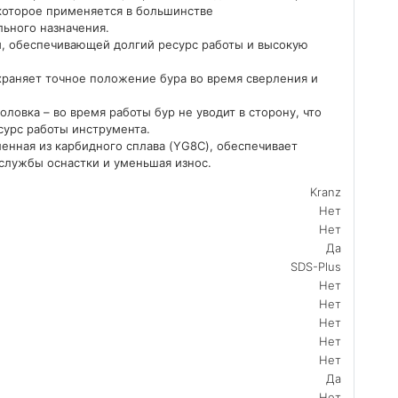
которое применяется в большинстве
ьного назначения.
и, обеспечивающей долгий ресурс работы и высокую
раняет точное положение бура во время сверления и
овка – во время работы бур не уводит в сторону, что
сурс работы инструмента.
ленная из карбидного сплава (YG8C), обеспечивает
 службы оснастки и уменьшая износ.
Kranz
Нет
Нет
Да
SDS-Plus
Нет
Нет
Нет
Нет
Нет
Да
Нет