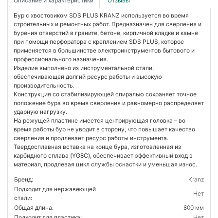
Описание и характеристики
Отзывы
Бур с хвостовиком SDS PLUS KRANZ используется во время
строительных и ремонтных работ. Предназначен для сверления и
бурения отверстий в граните, бетоне, кирпичной кладке и камне
при помощи перфоратора с креплением SDS PLUS, которое
применяется в большинстве электроинструментов бытового и
профессионального назначения.
Изделие выполнено из инструментальной стали,
обеспечивающей долгий ресурс работы и высокую
производительность.
Конструкция со стабилизирующей спиралью сохраняет точное
положение бура во время сверления и равномерно распределяет
ударную нагрузку.
На режущей пластине имеется центрирующая головка – во
время работы бур не уводит в сторону, что повышает качество
сверления и продлевает ресурс работы инструмента.
Твердосплавная вставка на конце бура, изготовленная из
карбидного сплава (YG8C), обеспечивает эффективный вход в
материал, продлевая цикл службы оснастки и уменьшая износ.
Бренд:
Kranz
Подходит для нержавеющей
Нет
стали:
Общая длина:
800 мм
Подходит для пластика:
Нет