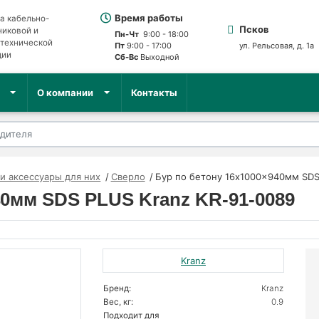
Время работы
а кабельно-
Псков
никовой и
Пн-Чт
9:00 - 18:00
отехнической
Пт
9:00 - 17:00
ул. Рельсовая, д. 1а
ции
Сб-Вс
Выходной
О компании
Контакты
и аксессуары для них
Сверло
Бур по бетону 16x1000x940мм SDS
40мм SDS PLUS Kranz KR-91-0089
Kranz
Бренд:
Kranz
Вес, кг:
0.9
Подходит для