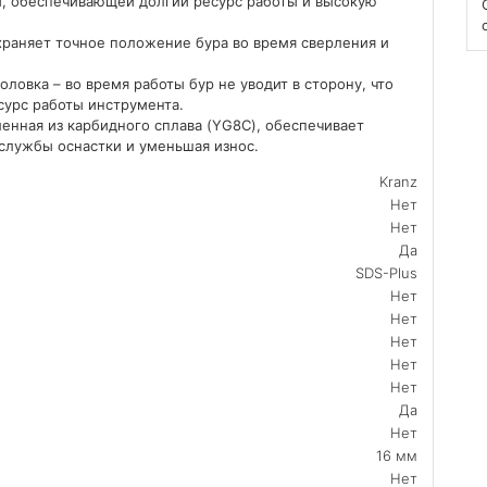
и, обеспечивающей долгий ресурс работы и высокую
раняет точное положение бура во время сверления и
овка – во время работы бур не уводит в сторону, что
сурс работы инструмента.
ленная из карбидного сплава (YG8C), обеспечивает
 службы оснастки и уменьшая износ.
Kranz
Нет
Нет
Да
SDS-Plus
Нет
Нет
Нет
Нет
Нет
Да
Нет
16 мм
Нет