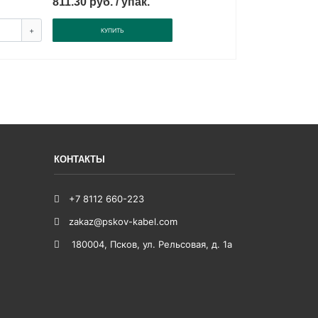
811.30 руб. / упак.
+
КУПИТЬ
КОНТАКТЫ
+7 8112 660-223
zakaz@pskov-kabel.com
180004
,
Псков
,
ул. Рельсовая, д. 1а