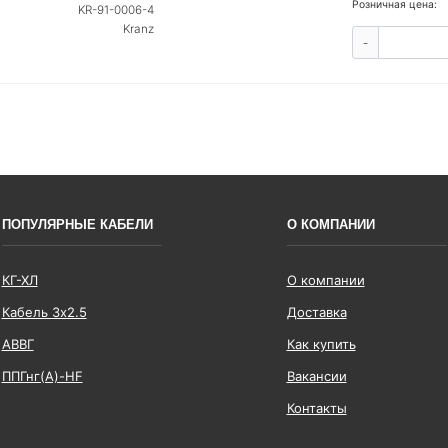
Розничная цена:
KR-91-0006-4
Kranz
-
ПОПУЛЯРНЫЕ КАБЕЛИ
О КОМПАНИИ
КГ-ХЛ
О компании
Кабель 3x2.5
Доставка
АВВГ
Как купить
ППГнг(А)-HF
Вакансии
Контакты