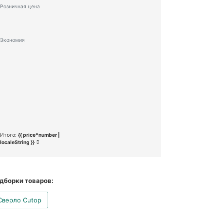
Розничная цена
Экономия
Итого:
{{ price*number |
localeString }}
дборки товаров:
Сверло Cutop