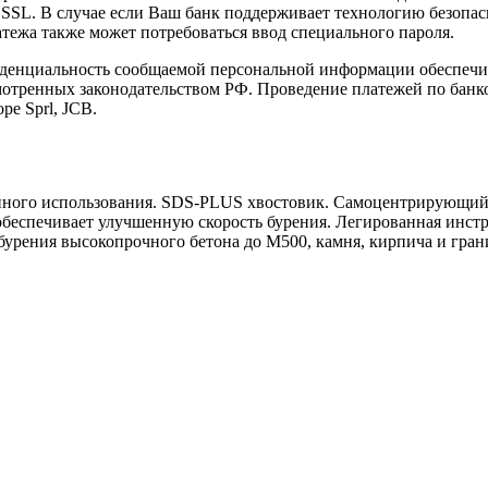
L. В случае если Ваш банк поддерживает технологию безопасно
латежа также может потребоваться ввод специального пароля.
иденциальность сообщаемой персональной информации обеспеч
мотренных законодательством РФ. Проведение платежей по банко
pe Sprl, JCB.
ого использования. SDS-PLUS хвостовик. Самоцентрирующий на
беспечивает улучшенную скорость бурения. Легированная инстр
бурения высокопрочного бетона до М500, камня, кирпича и гран