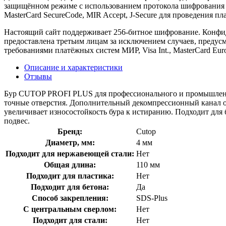
защищённом режиме с использованием протокола шифрования SS
MasterCard SecureCode, MIR Accept, J-Secure для проведения п
Настоящий сайт поддерживает 256-битное шифрование. Конф
предоставлена третьим лицам за исключением случаев, предус
требованиями платёжных систем МИР, Visa Int., MasterCard Euro
Описание и характеристики
Отзывы
Бур CUTOP PROFI PLUS для профессионального и промышленн
точные отверстия. Дополнительный декомпрессионный канал о
увеличивает износостойкость бура к истиранию. Подходит для 
подвес.
Бренд:
Cutop
Диаметр, мм:
4 мм
Подходит для нержавеющей стали:
Нет
Общая длина:
110 мм
Подходит для пластика:
Нет
Подходит для бетона:
Да
Способ закрепления:
SDS-Plus
С центральным сверлом:
Нет
Подходит для стали:
Нет