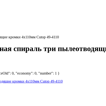
одящие кромки 4х110мм Cutop 49-4110
войная спираль три пылеотводя
iceOld": 0, "economy": 0, "number": 1 }