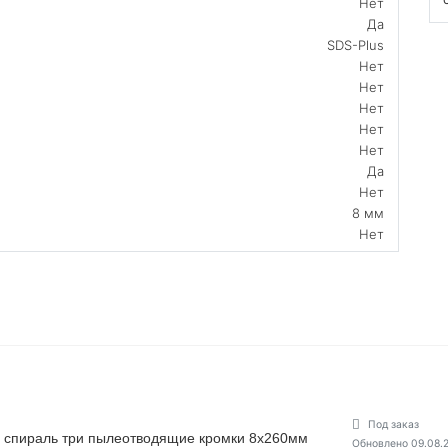
Нет
Да
SDS-Plus
Нет
Нет
Нет
Нет
Нет
Да
Нет
8 мм
Нет
Под заказ
ная спираль три пылеотводящие кромки 8х260мм
Обновлено 09.08.