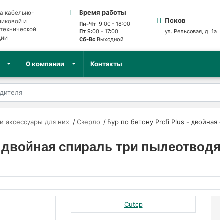
Время работы
а кабельно-
Псков
никовой и
Пн-Чт
9:00 - 18:00
отехнической
Пт
9:00 - 17:00
ул. Рельсовая, д. 1а
ции
Сб-Вс
Выходной
О компании
Контакты
и аксессуары для них
Сверло
Бур по бетону Profi Plus - двойн
s - двойная спираль три пылеотво
Cutop