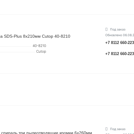
Под заказ
Обновлено 06.08.
ьба SDS-Plus 8х210мм Cutop 40-8210
+7 8112 660-22
40-8210
Cutop
+7 8112 660-22
Под заказ
ная спираль три пылеотводящие кромки 6х260мм