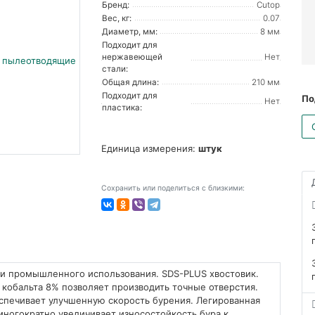
Бренд:
Cutop
Вес, кг:
0.07
Диаметр, мм:
8 мм
Подходит для
нержавеющей
Нет
стали:
Общая длина:
210 мм
Подходит для
По
Нет
пластика:
Единица измерения:
штук
Сохранить или поделиться с близкими:
и промышленного использования. SDS-PLUS хвостовик.
обальта 8% позволяет производить точные отверстия.
печивает улучшенную скорость бурения. Легированная
многократно увеличивает износостойкость бура к