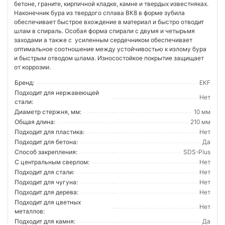
бетоне, граните, кирпичной кладке, камне и твердых известняках.
Наконечник бура из твердого сплава ВК8 в форме зубила
обеспечивает быстрое вхождение в материал и быстро отводит
шлам в спираль. Особая форма спирали с двумя и четырьмя
заходами а также с усиленным сердечником обеспечивает
оптимальное соотношение между устойчивостью к излому бура
и быстрым отводом шлама. Износостойкое покрытие защищает
от коррозии.
Бренд:
EKF
Подходит для нержавеющей
Нет
стали:
Диаметр стержня, мм:
10 мм
Общая длина:
210 мм
Подходит для пластика:
Нет
Подходит для бетона:
Да
Способ закрепления:
SDS-Plus
С центральным сверлом:
Нет
Подходит для стали:
Нет
Подходит для чугуна:
Нет
Подходит для дерева:
Нет
Подходит для цветных
Нет
металлов:
Подходит для камня:
Да