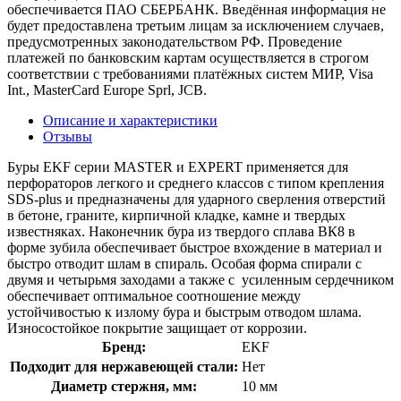
обеспечивается ПАО СБЕРБАНК. Введённая информация не
будет предоставлена третьим лицам за исключением случаев,
предусмотренных законодательством РФ. Проведение
платежей по банковским картам осуществляется в строгом
соответствии с требованиями платёжных систем МИР, Visa
Int., MasterCard Europe Sprl, JCB.
Описание и характеристики
Отзывы
Буры EKF серии MASTER и EXPERT применяется для
перфораторов легкого и среднего классов с типом крепления
SDS-plus и предназначены для ударного сверления отверстий
в бетоне, граните, кирпичной кладке, камне и твердых
известняках. Наконечник бура из твердого сплава ВК8 в
форме зубила обеспечивает быстрое вхождение в материал и
быстро отводит шлам в спираль. Особая форма спирали с
двумя и четырьмя заходами а также с усиленным сердечником
обеспечивает оптимальное соотношение между
устойчивостью к излому бура и быстрым отводом шлама.
Износостойкое покрытие защищает от коррозии.
Бренд:
EKF
Подходит для нержавеющей стали:
Нет
Диаметр стержня, мм:
10 мм