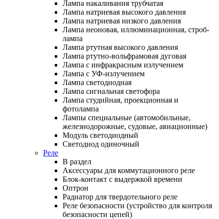
Лампа накаливания трубчатая
Лампа натриевая высокого давления
Лампа натриевая низкого давления
Лампа неоновая, иллюминационная, строб-
лампа
Лампа ртутная высокого давления
Лампа ртутно-вольфрамовая дуговая
Лампа с инфракрасным излучением
Лампа с УФ-излучением
Лампа светодиодная
Лампа сигнальная светофора
Лампа студийная, проекционная и
фотолампа
Лампы специальные (автомобильные,
железнодорожные, судовые, авиационные)
Модуль светодиодный
Светодиод одиночный
Реле
В раздел
Аксессуары для коммутационного реле
Блок-контакт с выдержкой времени
Оптрон
Радиатор для твердотельного реле
Реле безопасности (устройство для контроля
безопасности цепей)