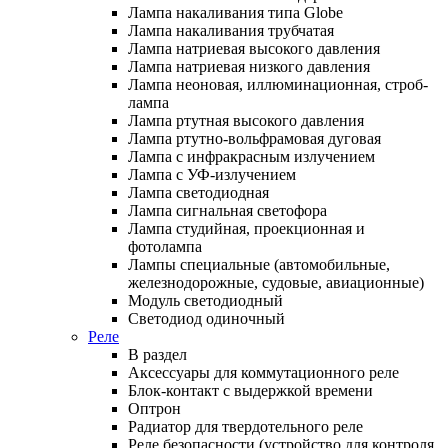
Лампа накаливания типа Globe
Лампа накаливания трубчатая
Лампа натриевая высокого давления
Лампа натриевая низкого давления
Лампа неоновая, иллюминационная, строб-
лампа
Лампа ртутная высокого давления
Лампа ртутно-вольфрамовая дуговая
Лампа с инфракрасным излучением
Лампа с УФ-излучением
Лампа светодиодная
Лампа сигнальная светофора
Лампа студийная, проекционная и
фотолампа
Лампы специальные (автомобильные,
железнодорожные, судовые, авиационные)
Модуль светодиодный
Светодиод одиночный
Реле
В раздел
Аксессуары для коммутационного реле
Блок-контакт с выдержкой времени
Оптрон
Радиатор для твердотельного реле
Реле безопасности (устройство для контроля