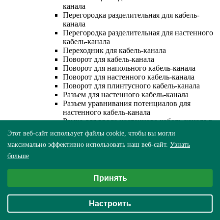
канала
Перегородка разделительная для кабель-
канала
Перегородка разделительная для настенного
кабель-канала
Переходник для кабель-канала
Поворот для кабель-канала
Поворот для напольного кабель-канала
Поворот для настенного кабель-канала
Поворот для плинтусного кабель-канала
Разъем для настенного кабель-канала
Разъем уравнивания потенциалов для
настенного кабель-канала
Рамка для ввода настенного кабель-канала в
стену/потолок/щит
Этот веб-сайт использует файлы cookie, чтобы вы могли
Система гибких кабель-каналов
максимально эффективно использовать наш веб-сайт.
Узнать
Соединитель для кабель-канала
Соединитель для напольного кабель-канала
больше
Соединитель на стык для настенного кабель-
Выберите настройки cookie
канала
Принять
Минимальные
Соединитель на стык для плинтусного
кабель-канала
Аналитические/Функциональные
Соединитель/накладка на стык для кабель-
Настроить
канала
Соединительный элемент для плинтусного