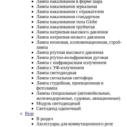
Лампа накаливания в форме шара
Лампа накаливания зеркальная
Лампа накаливания с отражателем
Лампа накаливания стандартная
Лампа накаливания типа Globe
Лампа накаливания трубчатая
Лампа натриевая высокого давления
Лампа натриевая низкого давления
Лампа неоновая, иллюминационная, строб-
лампа
Лампа ртутная высокого давления
Лампа ртутно-вольфрамовая дуговая
Лампа с инфракрасным излучением
Лампа с УФ-излучением
Лампа светодиодная
Лампа сигнальная светофора
Лампа студийная, проекционная и
фотолампа
Лампы специальные (автомобильные,
железнодорожные, судовые, авиационные)
Модуль светодиодный
Светодиод одиночный
Реле
В раздел
Аксессуары для коммутационного реле