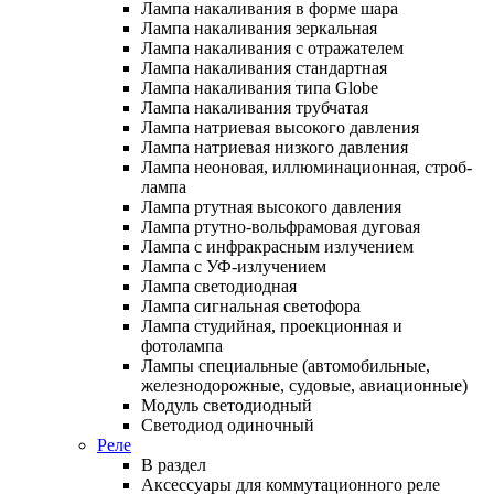
Лампа накаливания в форме шара
Лампа накаливания зеркальная
Лампа накаливания с отражателем
Лампа накаливания стандартная
Лампа накаливания типа Globe
Лампа накаливания трубчатая
Лампа натриевая высокого давления
Лампа натриевая низкого давления
Лампа неоновая, иллюминационная, строб-
лампа
Лампа ртутная высокого давления
Лампа ртутно-вольфрамовая дуговая
Лампа с инфракрасным излучением
Лампа с УФ-излучением
Лампа светодиодная
Лампа сигнальная светофора
Лампа студийная, проекционная и
фотолампа
Лампы специальные (автомобильные,
железнодорожные, судовые, авиационные)
Модуль светодиодный
Светодиод одиночный
Реле
В раздел
Аксессуары для коммутационного реле