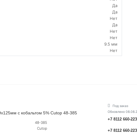
Да
Да
Нет
Да
Нет
Нет
9.5 мм
Нет
Под заказ
Обновлено 08.08.
9х125мм с кобальтом 5% Cutop 48-385
+7 8112 660-22
48-385
Cutop
+7 8112 660-22