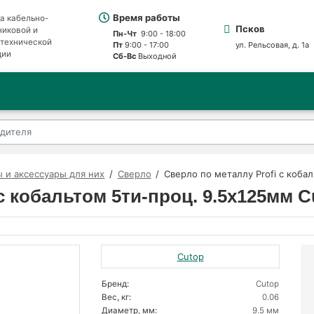
Время работы
а кабельно-
Псков
никовой и
Пн-Чт
9:00 - 18:00
отехнической
Пт
9:00 - 17:00
ул. Рельсовая, д. 1а
ции
Сб-Вс
Выходной
 и аксессуары для них
Сверло
Сверло по металлу Profi с коба
с кобальтом 5ти-проц. 9.5х125мм C
Cutop
Бренд:
Cutop
Вес, кг:
0.06
Диаметр, мм:
9.5 мм