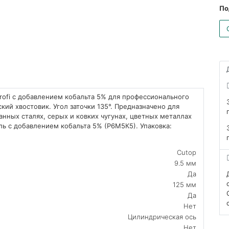
По
ofi с добавлением кобальта 5% для профессионального
кий хвостовик. Угол заточки 135°. Предназначено для
анных сталях, серых и ковких чугунах, цветных металлах
ь c добавлением кобальта 5% (Р6М5К5). Упаковка:
Cutop
9.5 мм
Да
125 мм
Да
Нет
Цилиндрическая ось
Нет