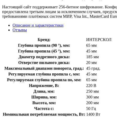
Настоящий сайт поддерживает 256-битное шифрование. Конф
предоставлена третьим лицам за исключением случаев, предус
требованиями платёжных систем МИР, Visa Int., MasterCard Euro
Описание и характеристики
Отзывы
Бренд:
ИНТЕРСКОЛ
Глубина пропила (90 °), мм:
65 мм
Глубина пропила (45 °), мм:
45 мм
Диаметр подрезного диска:
185 мм
Отверстие пильного диска:
20 мм
Максимальный диапазон поворота, град.:
45 град.
Регулируемая глубина пропила с, мм:
45 мм
Регулируемая глубина пропила по, мм:
65 мм
Напряжение, В:
220 В
Длина, мм:
250 мм
Ширина, мм:
300 мм
Высота, мм:
200 мм
Частота с:
50 Гц
Номинальная потребляемая мощность, Вт:
1400 Вт