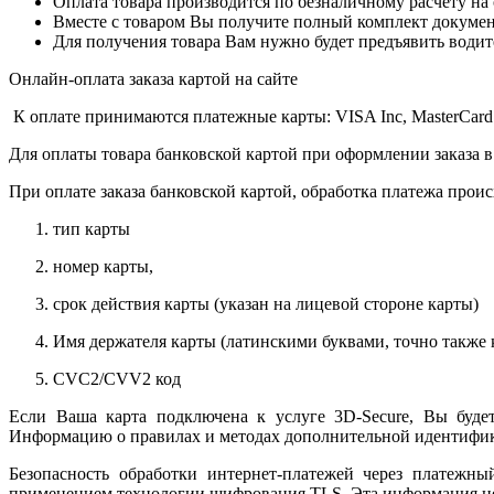
Оплата товара производится по безналичному расчету на
Вместе с товаром Вы получите полный комплект документо
Для получения товара Вам нужно будет предъявить водит
Онлайн-оплата заказа картой на сайте
К оплате принимаются платежные карты: VISA Inc, MasterCard
Для оплаты товара банковской картой при оформлении заказа в
При оплате заказа банковской картой, обработка платежа прои
тип карты
номер карты,
срок действия карты (указан на лицевой стороне карты)
Имя держателя карты (латинскими буквами, точно также к
CVC2/CVV2 код
Если Ваша карта подключена к услуге 3D-Secure, Вы будет
Информацию о правилах и методах дополнительной идентифика
Безопасность обработки интернет-платежей через платежн
применением технологии шифрования TLS. Эта информация н