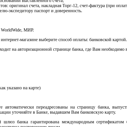
 основании выставленного счета;
в: оригинал счета, накладная Торг-12, счет-фактура (при оплат
елю-экспедитору паспорт и доверенность.
 WorldWide, МИР.
 интернет-магазине выберите способ оплаты: банковской картой.
сходит на авторизационной странице банка, где Вам необходимо
ак указано на карте)
е автоматически переадресованы на страницу банка, выпуст
ции уточняйте в Банке, выдавшем Вам банковскую карту.
ый шлюз банка гарантирована международным сертификатом
едоступна посторонним лицам.