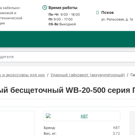
Время работы
а кабельно-
Псков
никовой и
Пн-Чт
9:00 - 18:00
отехнической
Пт
9:00 - 17:00
ул. Рельсовая, д. 1а
ции
Сб-Вс
Выходной
 и аксессуары для них
Ударный гайковерт (аккумуляторный)
Га
ый бесщеточный WB-20-500 серия
Бренд:
КВТ
Вес, кг:
3.72