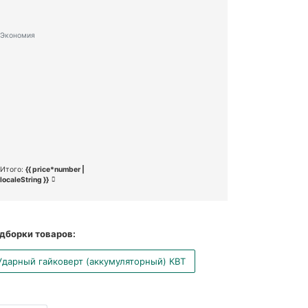
Экономия
Итого:
{{ price*number |
localeString }}
дборки товаров:
Ударный гайковерт (аккумуляторный) КВТ