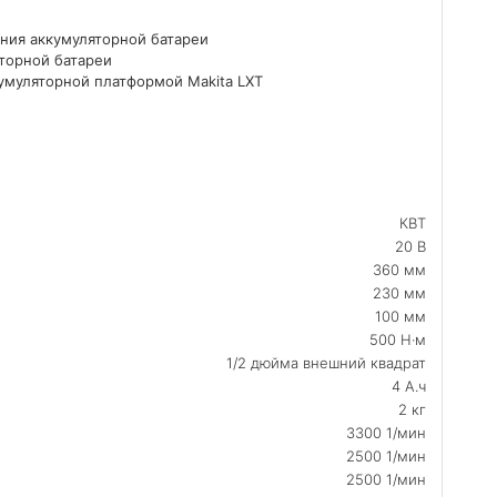
ния аккумуляторной батареи
торной батареи
умуляторной платформой Makita LXT
КВТ
20 В
360 мм
230 мм
100 мм
500 Н·м
1/2 дюйма внешний квадрат
4 А.ч
2 кг
3300 1/мин
2500 1/мин
2500 1/мин