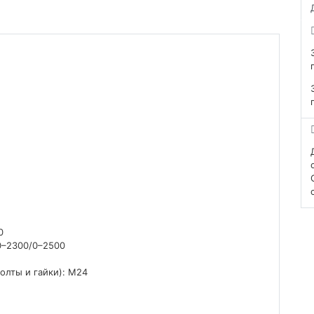
0
0–2300/0–2500
олты и гайки): М24