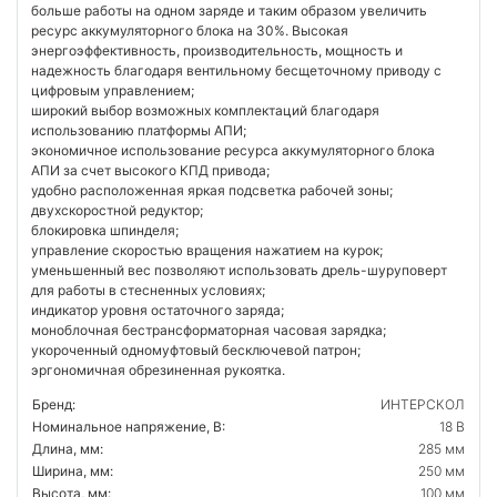
больше работы на одном заряде и таким образом увеличить
ресурс аккумуляторного блока на 30%. Высокая
энергоэффективность, производительность, мощность и
надежность благодаря вентильному бесщеточному приводу с
цифровым управлением;
широкий выбор возможных комплектаций благодаря
использованию платформы АПИ;
экономичное использование ресурса аккумуляторного блока
АПИ за счет высокого КПД привода;
удобно расположенная яркая подсветка рабочей зоны;
двухскоростной редуктор;
блокировка шпинделя;
управление скоростью вращения нажатием на курок;
уменьшенный вес позволяют использовать дрель-шуруповерт
для работы в стесненных условиях;
индикатор уровня остаточного заряда;
моноблочная бестрансформаторная часовая зарядка;
укороченный одномуфтовый бесключевой патрон;
эргономичная обрезиненная рукоятка.
Бренд:
ИНТЕРСКОЛ
Номинальное напряжение, В:
18 В
Длина, мм:
285 мм
Ширина, мм:
250 мм
Высота, мм:
100 мм