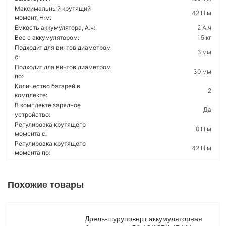
Максимальный крутящий
42 Н·м
момент, Н·м:
Емкость аккумулятора, А.ч:
2 А.ч
Вес с аккумулятором:
1.5 кг
Подходит для винтов диаметром
6 мм
с:
Подходит для винтов диаметром
30 мм
по:
Количество батарей в
2
комплекте:
В комплекте зарядное
Да
устройство:
Регулировка крутящего
0 Н·м
момента с:
Регулировка крутящего
42 Н·м
момента по:
Похожие товары
Дрель-шуруповерт аккумуляторная