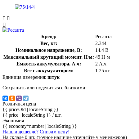
[]
Бренд:
Ресанта
Вес, кг:
2.344
Номинальное напряжение, В:
14.4 В
Максимальный крутящий момент, Н·м:
45 Н·м
Емкость аккумулятора, А.ч:
2 А.ч
Вес с аккумулятором:
1.25 кг
Единица измерения:
штук
Сохранить или поделиться с близкими:
Розничная цена
{{ priceOld | localeString }}
{{ price | localeString }}
/ шт.
Экономия
{{ economy*number | localeString }}
Нашли дешевле? Снизим цену!
На складе 0 шт. (точное наличие уточняйте у менеджеров)