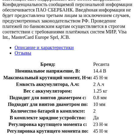
Конфиденциальность сообщаемой персональной информации
обеспечивается ПАО СБЕРБАНК. Введённая информация не
будет предоставлена третьим лицам за исключением случаев,
предусмотренных законодательством РФ. Проведение
платежей по банковским картам осуществляется в строгом
соответствии с требованиями платёжных систем МИР, Visa
Int., MasterCard Europe Sprl, JCB.
Описание и характеристики
Отзывы
Бренд:
Ресанта
Номинальное напряжение, В:
14.4 В
Максимальный крутящий момент, Н·м:
45 Н·м
Емкость аккумулятора, А.ч:
2 А.ч
Вес с аккумулятором:
1.25 кг
Подходит для винтов диаметром с:
0.8 мм
Подходит для винтов диаметром по:
10 мм
Количество батарей в комплекте:
2
В комплекте зарядное устройство:
Да
Регулировка крутящего момента с:
23 Н·м
Регулировка крутящего момента по:
45 Н·м