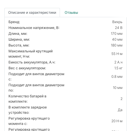
Описание и характеристики
Отзывы
Бренд:
Вихрь
Номинальное напряжение, В:
24 В
Длина, мм:
170 мм
Ширина, мм:
40 мм
Высота, мм:
180 мм
Максимальный крутящий
55 Н·м
момент, Н·м:
Емкость аккумулятора, А.ч:
2 А.ч
Вес с аккумулятором:
1.5 кг
Подходит для винтов диаметром
0.8 мм
с:
Подходит для винтов диаметром
10 мм
по:
Количество батарей в
2
комплекте:
В комплекте зарядное
Да
устройство:
Регулировка крутящего
20 Н·м
момента с:
Регулировка крутящего