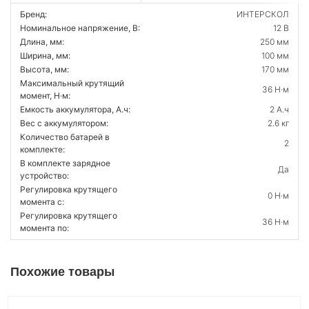
Бренд:
ИНТЕРСКОЛ
Номинальное напряжение, В:
12 В
Длина, мм:
250 мм
Ширина, мм:
100 мм
Высота, мм:
170 мм
Максимальный крутящий
36 Н·м
момент, Н·м:
Емкость аккумулятора, А.ч:
2 А.ч
Вес с аккумулятором:
2.6 кг
Количество батарей в
2
комплекте:
В комплекте зарядное
Да
устройство:
Регулировка крутящего
0 Н·м
момента с:
Регулировка крутящего
36 Н·м
момента по:
Похожие товары