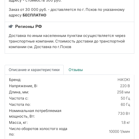
адресу - стоимость 500 руб.
Заказ от 30 000 руб. - доставляется по г. Псков по указанному
адресу
БЕСПЛАТНО
Регионы РФ
Доставка по иным населенным пунктам осуществляется через
транспортные компании. Стоимость доставки до транспортной
компании см. Доставка по г.Псков
Описание и характеристики
Отзывы
Бренд:
HiKOKI
Напряжение, В:
220 В
Длина, мм:
258 мм
Частота с:
50 Гц
Частота по:
60 Гц
Номинальная потребляемая
730 Вт
мощность, Вт:
Масса, кг:
1.8 кг
Число оборотов холостого хода
10000 1/мин
по: