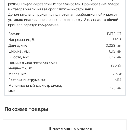
резки, шлифовки различных поверхностей. Бронирование ротора
и статора увеличивает срок службы инструмента.
Дополнительная рукоятка является антивибрационной и может
устанавливаться слева, справа или сверху. Это делает рабочий
процесс гораздо комфортнее.
Бренд:
PATRIOT
Напряжение, В:
220 В
Длина, мм:
0.323 мм
Ширина, мм:
0.13 мм
Высота, мм:
0.12 мм
Номинальная потребляемая
850 Вт
мощность, Вт:
Масса, кг:
2.5 кг
Вставка инструмента:
M14
Максимальный диаметр диска,
125 мм
мм:
Похожие товары
Шлифмашина угловая