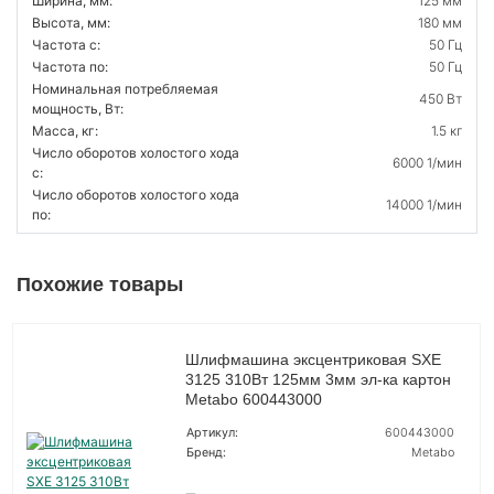
Ширина, мм:
125 мм
Высота, мм:
180 мм
Частота с:
50 Гц
Частота по:
50 Гц
Номинальная потребляемая
450 Вт
мощность, Вт:
Масса, кг:
1.5 кг
Число оборотов холостого хода
6000 1/мин
с:
Число оборотов холостого хода
14000 1/мин
по:
Похожие товары
Шлифмашина эксцентриковая SXE
3125 310Вт 125мм 3мм эл-ка картон
Metabo 600443000
Артикул:
600443000
Бренд:
Metabo