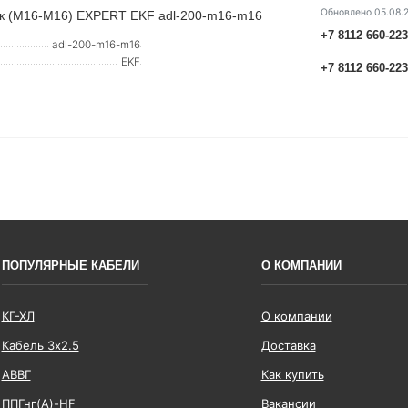
Обновлено 05.08.
ок (M16-M16) EXPERT EKF adl-200-m16-m16
+7 8112 660-22
adl-200-m16-m16
EKF
+7 8112 660-22
ПОПУЛЯРНЫЕ КАБЕЛИ
О КОМПАНИИ
КГ-ХЛ
О компании
Кабель 3x2.5
Доставка
АВВГ
Как купить
ППГнг(А)-HF
Вакансии