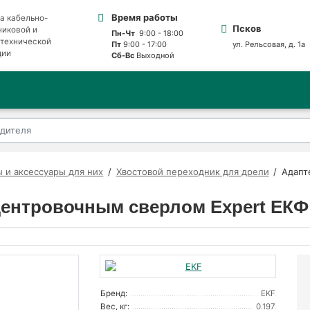
Время работы
а кабельно-
Псков
никовой и
Пн-Чт
9:00 - 18:00
отехнической
Пт
9:00 - 17:00
ул. Рельсовая, д. 1а
ции
Сб-Вс
Выходной
 и аксессуары для них
Хвостовой переходник для дрели
Адапт
центровочным сверлом Expert ЕКФ 
Бренд:
EKF
Вес, кг:
0.197