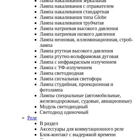
Лампа накаливания зеркальная
Лампа накаливания с отражателем
Лампа накаливания стандартная
Лампа накаливания типа Globe
Лампа накаливания трубчатая
Лампа натриевая высокого давления
Лампа натриевая низкого давления
Лампа неоновая, иллюминационная, строб-
лампа
Лампа ртутная высокого давления
Лампа ртутно-вольфрамовая дуговая
Лампа с инфракрасным излучением
Лампа с УФ-излучением
Лампа светодиодная
Лампа сигнальная светофора
Лампа студийная, проекционная и
фотолампа
Лампы специальные (автомобильные,
железнодорожные, судовые, авиационные)
Модуль светодиодный
Светодиод одиночный
Реле
В раздел
Аксессуары для коммутационного реле
Блок-контакт с выдержкой времени