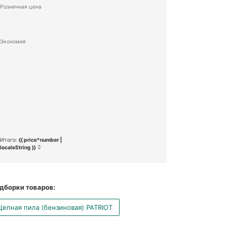
Розничная цена
Экономия
Итого:
{{ price*number |
localeString }}
дборки товаров:
Цепная пила (бензиновая) PATRIOT