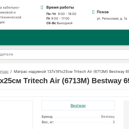
Время работы
а кабельно-
Псков
никовой и
Пн-Чт
9:00 - 18:00
отехнической
Пт
9:00 - 17:00
ул. Рельсовая, д. 1а
ции
Сб-Вс
Выходной
трас
Матрас надувной 137х191х25см Tritech Air (6713M) Bestway 
25см Tritech Air (6713M) Bestway 
Bestway
Бренд:
Bestway
Вес, кг:
3