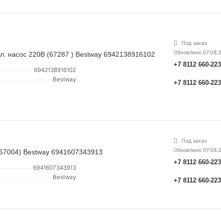
Под заказ
Обновлено 07.08.
л. насос 220В (67287 ) Bestway 6942138916102
+7 8112 660-22
6942138916102
Bestway
+7 8112 660-22
Под заказ
Обновлено 07.08.
67004) Bestway 6941607343913
+7 8112 660-22
6941607343913
Bestway
+7 8112 660-22