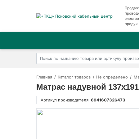
Продаж
провод
электр
продук
Главная
Каталог товаров
Не определено
Ма
Матрас надувной 137х191х
Артикул производителя
6941607326473