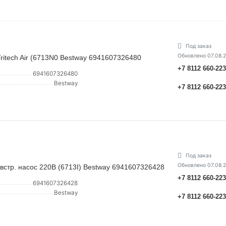
Под заказ
Обновлено 07.08.
itech Air (6713N0 Bestway 6941607326480
+7 8112 660-22
6941607326480
Bestway
+7 8112 660-22
Под заказ
Обновлено 07.08.
стр. насос 220В (6713I) Bestway 6941607326428
+7 8112 660-22
6941607326428
Bestway
+7 8112 660-22