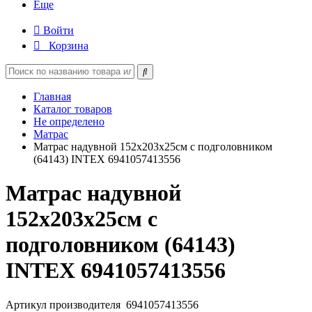
Еще
Войти
Корзина
Главная
Каталог товаров
Не определено
Матрас
Матрас надувной 152х203х25см с подголовником
(64143) INTEX 6941057413556
Матрас надувной
152х203х25см с
подголовником (64143)
INTEX 6941057413556
Артикул производителя
6941057413556