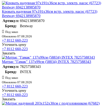
Кровать надувная 97х191х36см встр. электр. насос (67723)
Bestway 6942138985870
Артикул:
6942138985870
Бренд:
Bestway
Под заказ
Обновлено 07.08.2026
+7 8112 660-223
Уточнить цену
+7 8112 660-223
Заказать
Матрас "Гамак" 137х99см (58834) INTEX 78257588343
Артикул:
78257588343
Бренд:
INTEX
Под заказ
Обновлено 07.08.2026
+7 8112 660-223
Уточнить цену
+7 8112 660-223
Заказать