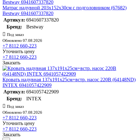
Матрас надувной 203х152х30см с подголовником (67682)
Bestway 6941607337820
Артикул:
6941607337820
Бренд:
Bestway
Под заказ
Обновлено 07.08.2026
+7 8112 660-223
Уточнить цену
+7 8112 660-223
Заказать
Кровать надувная 137х191х25см+встр. насос 220В (64148ND)
INTEX 6941057422909
Артикул:
6941057422909
Бренд:
INTEX
Под заказ
Обновлено 07.08.2026
+7 8112 660-223
Уточнить цену
+7 8112 660-223
Заказать