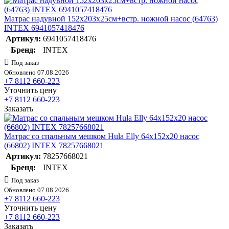
Матрас надувной 152х203х25см+встр. ножной насос (64763)
INTEX 6941057418476
Артикул:
6941057418476
Бренд:
INTEX
Под заказ
Обновлено 07.08.2026
+7 8112 660-223
Уточнить цену
+7 8112 660-223
Заказать
Матрас со спальным мешком Hula Elly 64х152х20 насос
(66802) INTEX 78257668021
Артикул:
78257668021
Бренд:
INTEX
Под заказ
Обновлено 07.08.2026
+7 8112 660-223
Уточнить цену
+7 8112 660-223
Заказать