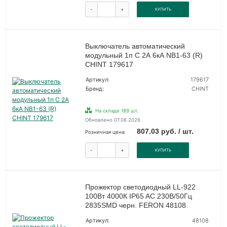
-
+
КУПИТЬ
Выключатель автоматический
модульный 1п C 2А 6кА NB1-63 (R)
CHINT 179617
Артикул:
179617
Бренд:
CHINT
На складе 189 шт.
Обновлено 07.08.2026
807.03 руб. / шт.
Розничная цена:
-
+
КУПИТЬ
Прожектор светодиодный LL-922
100Вт 4000К IP65 AC 230В/50Гц
2835SMD черн. FERON 48108
Артикул:
48108