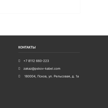
КОНТАКТЫ
+7 8112 660-223
zakaz@pskov-kabel.com
180004
,
Псков
,
ул. Рельсовая, д. 1а