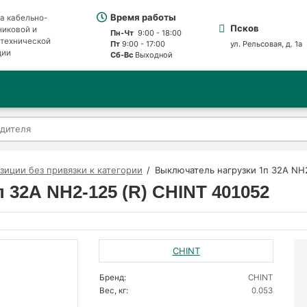
Время работы
а кабельно-
Псков
никовой и
Пн-Чт
9:00 - 18:00
отехнической
Пт
9:00 - 17:00
ул. Рельсовая, д. 1а
ции
Сб-Вс
Выходной
зиции без привязки к категории
Выключатель нагрузки 1п 32А NH2
 32А NH2-125 (R) CHINT 401052
CHINT
Бренд:
CHINT
Вес, кг:
0.053