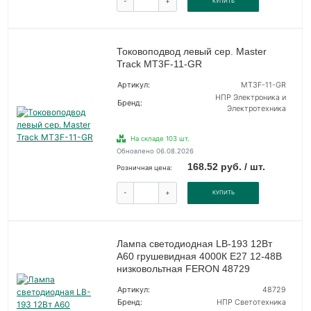
-
+
КУПИТЬ
Токовоподвод левый сер. Master
Track MT3F-11-GR
Артикул:
MT3F-11-GR
НПР Электроника и
Бренд:
Электротехника
На складе 103 шт.
Обновлено 06.08.2026
168.52 руб. / шт.
Розничная цена:
-
+
КУПИТЬ
Лампа светодиодная LB-193 12Вт
A60 грушевидная 4000К E27 12-48В
низковольтная FERON 48729
Артикул:
48729
Бренд:
НПР Светотехника