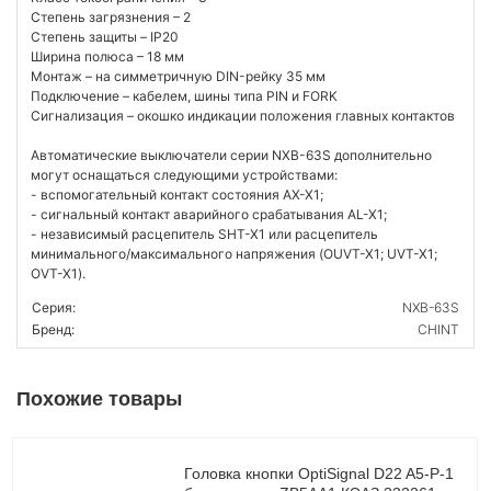
Степень загрязнения – 2
Степень защиты – IP20
Ширина полюса – 18 мм
Монтаж – на симметричную DIN-рейку 35 мм
Подключение – кабелем, шины типа PIN и FORK
Сигнализация – окошко индикации положения главных контактов
Автоматические выключатели серии NXB-63S дополнительно
могут оснащаться следующими устройствами:
- вспомогательный контакт состояния AX-X1;
- сигнальный контакт аварийного срабатывания AL-X1;
- независимый расцепитель SHT-X1 или расцепитель
минимального/максимального напряжения (OUVT-X1; UVT-X1;
OVT-X1).
Серия:
NXB-63S
Бренд:
CHINT
Похожие товары
Головка кнопки OptiSignal D22 A5-P-1