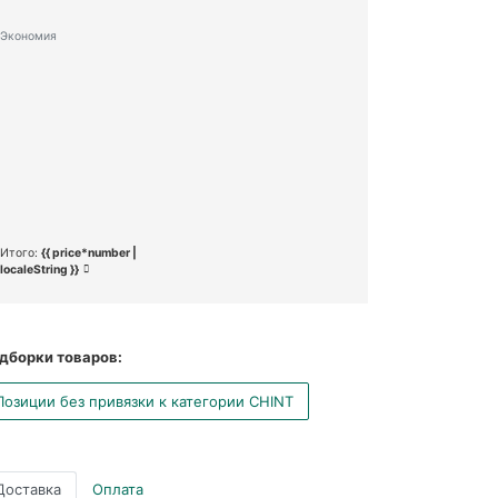
Экономия
Итого:
{{ price*number |
localeString }}
дборки товаров:
Позиции без привязки к категории CHINT
Доставка
Оплата