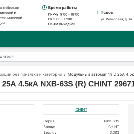
Время работы
а кабельно-
Псков
никовой и
Пн-Чт
9:00 - 18:00
отехнической
Пт
9:00 - 17:00
ул. Рельсовая, д. 1а
ции
Сб-Вс
Выходной
зиции без привязки к категории
Модульный автомат 1п C 25А 4.5к
25А 4.5кА NXB-63S (R) CHINT 2967
CHINT
Серия:
NXB-63S
Бренд:
CHINT
Вес, кг:
0.083