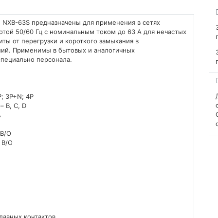
 NXB-63S предназначены для применения в сетях
отой 50/60 Гц с номинальным током до 63 А для нечастых
иты от перегрузки и короткого замыкания в
ний. Применимы в бытовых и аналогичных
специально персонала.
P; 3P+N; 4P
 B, C, D
А
 В/О
 В/О
лавных контактов