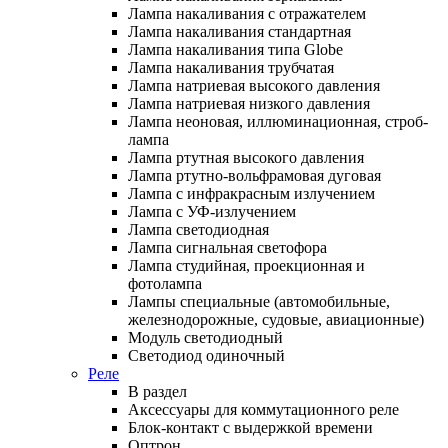
Лампа накаливания с отражателем
Лампа накаливания стандартная
Лампа накаливания типа Globe
Лампа накаливания трубчатая
Лампа натриевая высокого давления
Лампа натриевая низкого давления
Лампа неоновая, иллюминационная, строб-
лампа
Лампа ртутная высокого давления
Лампа ртутно-вольфрамовая дуговая
Лампа с инфракрасным излучением
Лампа с УФ-излучением
Лампа светодиодная
Лампа сигнальная светофора
Лампа студийная, проекционная и
фотолампа
Лампы специальные (автомобильные,
железнодорожные, судовые, авиационные)
Модуль светодиодный
Светодиод одиночный
Реле
В раздел
Аксессуары для коммутационного реле
Блок-контакт с выдержкой времени
Оптрон