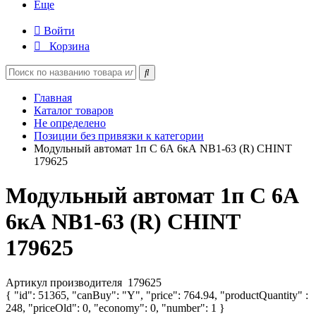
Еще
Войти
Корзина
Главная
Каталог товаров
Не определено
Позиции без привязки к категории
Модульный автомат 1п C 6А 6кА NB1-63 (R) CHINT
179625
Модульный автомат 1п C 6А
6кА NB1-63 (R) CHINT
179625
Артикул производителя
179625
{ "id": 51365, "canBuy": "Y", "price": 764.94, "productQuantity" :
248, "priceOld": 0, "economy": 0, "number": 1 }