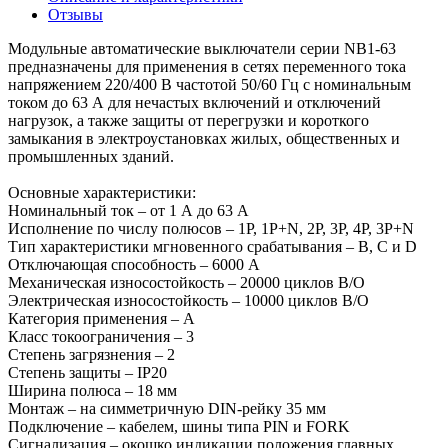
Отзывы
Модульные автоматические выключатели серии NB1-63
предназначены для применения в сетях переменного тока
напряжением 220/400 В частотой 50/60 Гц с номинальным
током до 63 А для нечастых включений и отключений
нагрузок, а также защиты от перегрузки и короткого
замыкания в электроустановках жилых, общественных и
промышленных зданий.
Основные характеристики:
Номинальный ток – от 1 А до 63 А
Исполнение по числу полюсов – 1P, 1P+N, 2P, 3P, 4P, 3P+N
Тип характеристики мгновенного срабатывания – B, C и D
Отключающая способность – 6000 A
Механическая износостойкость – 20000 циклов В/О
Электрическая износостойкость – 10000 циклов В/О
Категория применения – A
Класс токоограничения – 3
Степень загрязнения – 2
Степень защиты – IP20
Ширина полюса – 18 мм
Монтаж – на симметричную DIN-рейку 35 мм
Подключение – кабелем, шины типа PIN и FORK
Сигнализация – окошко индикации положения главных