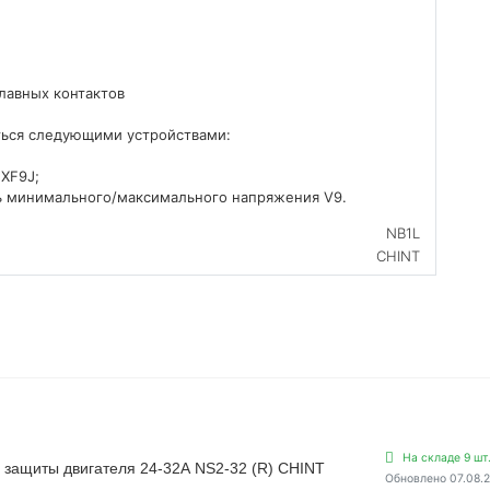
лавных контактов
ться следующими устройствами:
 XF9J;
ь минимального/максимального напряжения V9.
NB1L
CHINT
На складе 9 шт
 защиты двигателя 24-32А NS2-32 (R) CHINT
Обновлено 07.08.