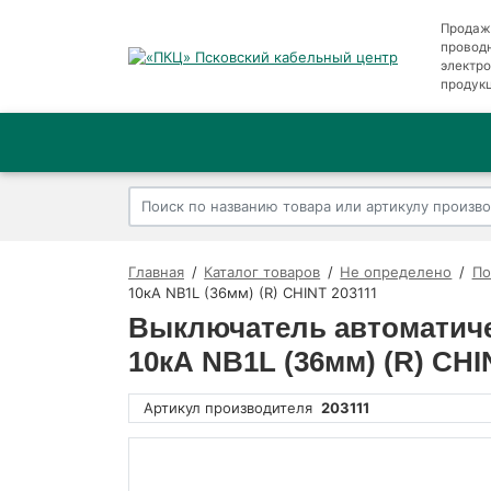
Продаж
провод
электр
продук
Главная
Каталог товаров
Не определено
По
10кА NB1L (36мм) (R) CHINT 203111
Выключатель автоматиче
10кА NB1L (36мм) (R) CHI
Артикул производителя
203111