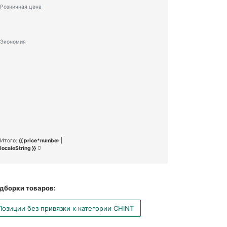
Розничная цена
Экономия
Итого:
{{ price*number |
localeString }}
дборки товаров:
Позиции без привязки к категории CHINT