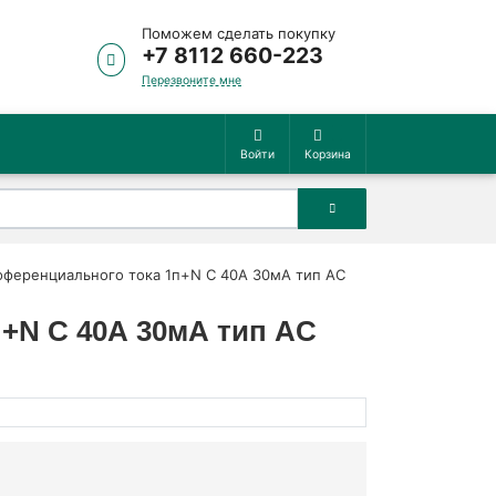
Поможем сделать покупку
+7 8112 660-223
Перезвоните мне
Войти
Корзина
фференциального тока 1п+N C 40А 30мА тип AC
+N C 40А 30мА тип AC