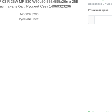
P 03 R 25W MP 830 W60L60 595х595х26мм 25Вт
Обновлено 07.08.
риз. панель бел. Русский Свет 14060323296
Розничная цена:
14060323296
Русский Свет
-