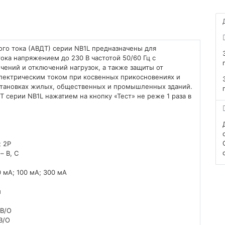
го тока (АВДТ) серии NB1L предназначены для
ока напряжением до 230 В частотой 50/60 Гц с
чений и отключений нагрузок, а также защиты от
электрическим током при косвенных прикосновениях и
установках жилых, общественных и промышленных зданий.
серии NB1L нажатием на кнопку «Тест» не реже 1 раза в
; 2P
– B, С
 мA; 100 мA; 300 мA
й
 В/О
В/О